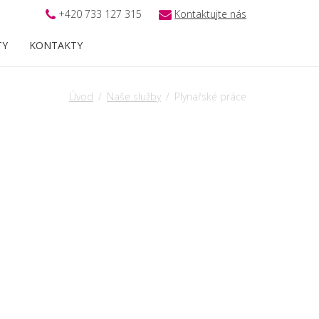
+420 733 127 315
Kontaktujte nás
TY
KONTAKTY
Úvod
Naše služby
Plynařské práce