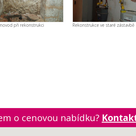
novod při rekonstrukci
Rekonstrukce ve staré zástavbě
jem o cenovou nabídku?
Kontakt