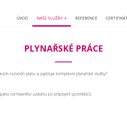
ÚVOD
NAŠE SLUŽBY
REFERENCE
CERTIFIKÁ
PLYNAŘSKÉ PRÁCE
rých rozvodů plynu a zajišťuje komplexní plynařské služby?
anu od hlavního uzávěru po připojení spotřebičů